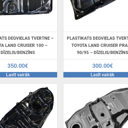
ATS DEGVIELAS TVERTNE –
PLASTIKATS DEGVIELAS TVER
TA LAND CRUISER 100 –
TOYOTA LAND CRUISER PR
DĪZELIS/BENZĪNS
90/95 – DĪZELIS/BENZĪN
350.00
€
300.00
€
Lasīt vairāk
Lasīt vairāk