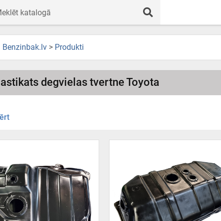
Benzinbak.lv
>
Produkti
astikats degvielas tvertne Toyota
ērt