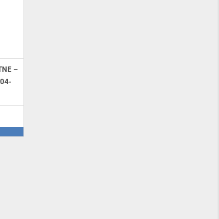
TNE –
04-