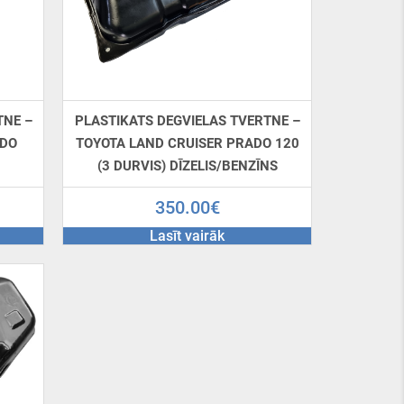
TNE –
PLASTIKATS DEGVIELAS TVERTNE –
ADO
TOYOTA LAND CRUISER PRADO 120
S
(3 DURVIS) DĪZELIS/BENZĪNS
350.00
€
Lasīt vairāk