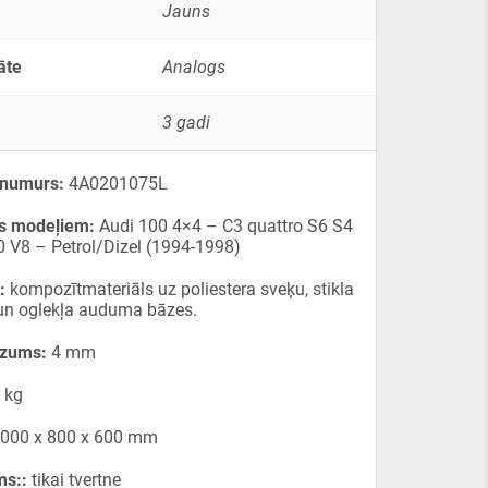
Jauns
āte
Analogs
3 gadi
 numurs:
4A0201075L
s modeļiem:
Audi 100 4×4 – C3 quattro S6 S4
 V8 – Petrol/Dizel (1994-1998)
:
kompozītmateriāls uz poliestera sveķu, stikla
un oglekļa auduma bāzes.
ezums:
4 mm
 kg
000 x 800 x 600 mm
ms::
tikai tvertne