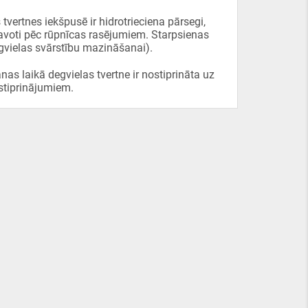
tvertnes iekšpusē ir hidrotrieciena pārsegi,
avoti pēc rūpnīcas rasējumiem. Starpsienas
gvielas svārstību mazināšanai).
nas laikā degvielas tvertne ir nostiprināta uz
stiprinājumiem.