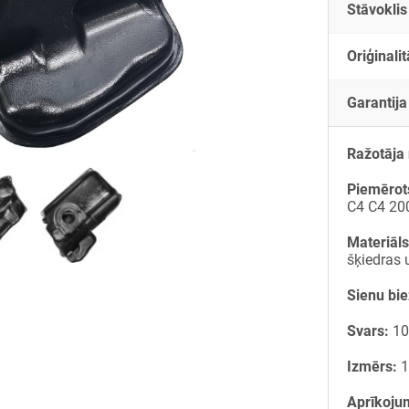
Stāvoklis
Oriģinalit
Garantija
Ražotāja
Piemērot
C4 C4 200
Materiāls
šķiedras 
Sienu bi
Svars:
10
Izmērs:
1
Aprīkoju