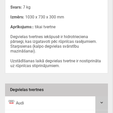
Svars:
7 kg
Izmērs:
1030 x 730 x 300 mm
Aprīkojums::
tikai tvertne
Degvielas tvertnes iekšpusē ir hidrotrieciena
pārsegi, kas izgatavoti pēc rūpnīcas rasējumiem.
Starpsienas (kalpo degvielas svārstību
mazināšanai).
Uzstādīšanas laikā degvielas tvertne ir nostiprināta
uz rūpnīcas stiprinājumiem.
Degvielas tvertnes
Audi