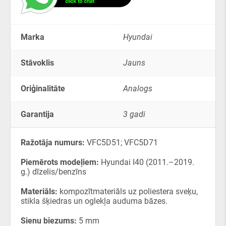
Marka
Hyundai
Stāvoklis
Jauns
Oriģinalitāte
Analogs
Garantija
3 gadi
Ražotāja numurs:
VFC5D51; VFC5D71
Piemērots modeļiem:
Hyundai I40 (2011.–2019.
g.) dīzelis/benzīns
Materiāls:
kompozītmateriāls uz poliestera sveķu,
stikla šķiedras un oglekļa auduma bāzes.
Sienu biezums:
5 mm