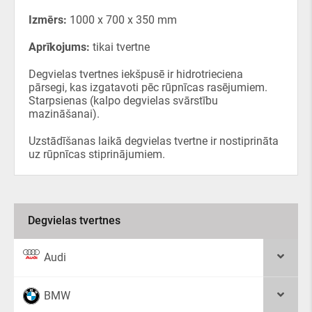
Izmērs:
1000 х 700 х 350 mm
Aprīkojums:
tikai tvertne
Degvielas tvertnes iekšpusē ir hidrotrieciena
pārsegi, kas izgatavoti pēc rūpnīcas rasējumiem.
Starpsienas (kalpo degvielas svārstību
mazināšanai).
Uzstādīšanas laikā degvielas tvertne ir nostiprināta
uz rūpnīcas stiprinājumiem.
Degvielas tvertnes
Audi
BMW