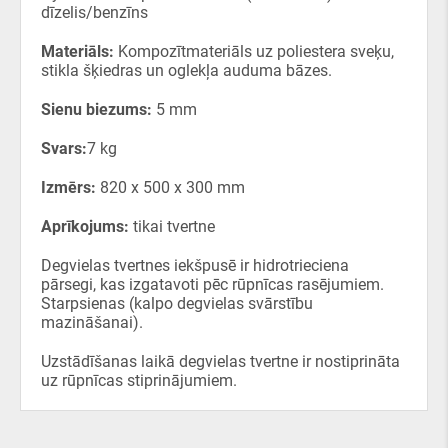
dīzelis/benzīns
Materiāls:
Kompozītmateriāls uz poliestera sveķu,
stikla šķiedras un oglekļa auduma bāzes.
Sienu biezums:
5 mm
Svars:
7 kg
Izmērs:
820 x 500 x 300 mm
Aprīkojums:
tikai tvertne
Degvielas tvertnes iekšpusē ir hidrotrieciena
pārsegi, kas izgatavoti pēc rūpnīcas rasējumiem.
Starpsienas (kalpo degvielas svārstību
mazināšanai).
Uzstādīšanas laikā degvielas tvertne ir nostiprināta
uz rūpnīcas stiprinājumiem.