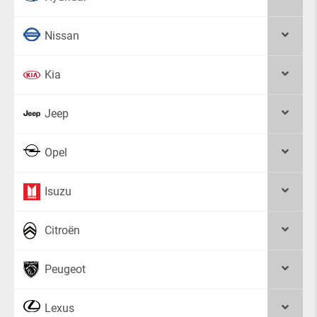
Nissan
Kia
Jeep
Opel
Isuzu
Citroën
Peugeot
Lexus